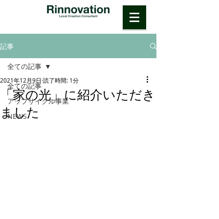
記事
全ての記事
2021年12月9日
読了時間: 1分
全ての記事
「家の光」に紹介いただき
アップサイクル事業
ました
NEWS